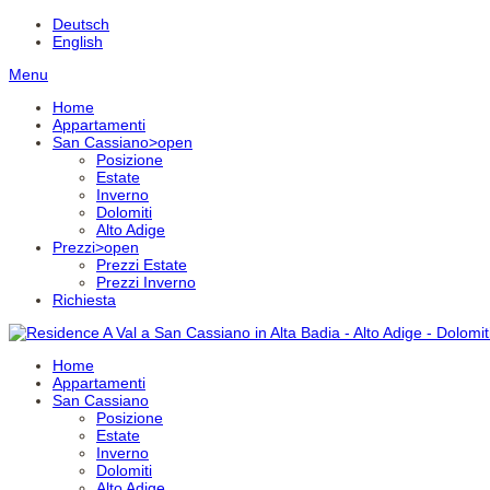
Deutsch
English
Menu
Home
Appartamenti
San Cassiano
>open
Posizione
Estate
Inverno
Dolomiti
Alto Adige
Prezzi
>open
Prezzi Estate
Prezzi Inverno
Richiesta
Home
Appartamenti
San Cassiano
Posizione
Estate
Inverno
Dolomiti
Alto Adige