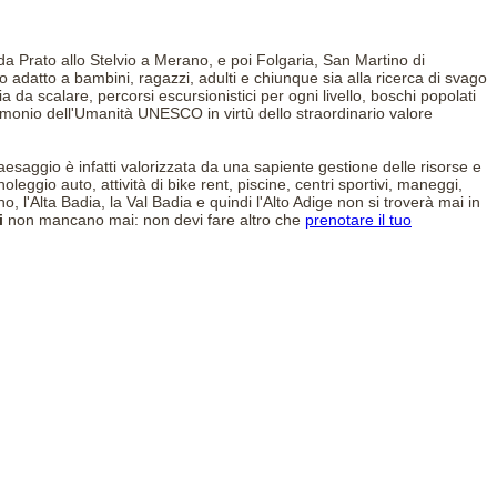
da Prato allo Stelvio a Merano, e poi Folgaria, San Martino di
 adatto a bambini, ragazzi, adulti e chiunque sia alla ricerca di svago
 da scalare, percorsi escursionistici per ogni livello, boschi popolati
rimonio dell'Umanità UNESCO in virtù dello straordinario valore
paesaggio è infatti valorizzata da una sapiente gestione delle risorse e
noleggio auto, attività di bike rent, piscine, centri sportivi, maneggi,
no, l'Alta Badia, la Val Badia e quindi l'Alto Adige non si troverà mai in
i
non mancano mai: non devi fare altro che
prenotare il tuo