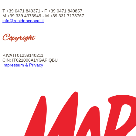
T +39 0471 849371 - F +39 0471 840857
M +39 339 4373949 - M +39 331 7173767
info@residenceaval.it
Copyright
P.IVA IT01239140211
CIN: IT021006A1YGAFIQBU
Impressum & Privacy