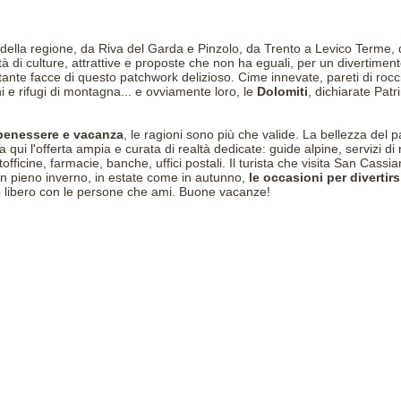
à della regione, da Riva del Garda e Pinzolo, da Trento a Levico Terme, 
i culture, attrattive e proposte che non ha eguali, per un divertimento
 tante facce di questo patchwork delizioso. Cime innevate, pareti di roccia
 e rifugi di montagna... e ovviamente loro, le
Dolomiti
, dichiarate Pat
benessere e vacanza
, le ragioni sono più che valide. La bellezza del 
a qui l'offerta ampia e curata di realtà dedicate: guide alpine, servizi di 
fficine, farmacie, banche, uffici postali. Il turista che visita San Cassia
e in pieno inverno, in estate come in autunno,
le occasioni per divertirs
po libero con le persone che ami. Buone vacanze!