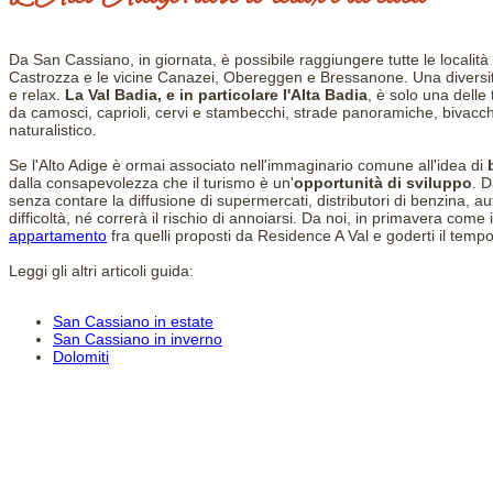
Da San Cassiano, in giornata, è possibile raggiungere tutte le localit
Castrozza e le vicine Canazei, Obereggen e Bressanone. Una diversità d
e relax.
La Val Badia, e in particolare l'Alta Badia
, è solo una delle
da camosci, caprioli, cervi e stambecchi, strade panoramiche, bivacchi
naturalistico.
Se l'Alto Adige è ormai associato nell'immaginario comune all'idea di
dalla consapevolezza che il turismo è un'
opportunità di sviluppo
. D
senza contare la diffusione di supermercati, distributori di benzina, auto
difficoltà, né correrà il rischio di annoiarsi. Da noi, in primavera com
appartamento
fra quelli proposti da Residence A Val e goderti il tem
Leggi gli altri articoli guida:
San Cassiano in estate
San Cassiano in inverno
Dolomiti